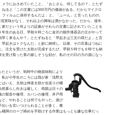
メラにおさめていたこと。「おじさん、何してるの？」とたず
ねると「この文書には
300
万円の価値がある。だからマイクロ
フィルムに保存するんだよ」と。「ふーん」と言ったものの、
は現実味がなく、それ以上の興味は湧かなかった。
だから、後年、
く家だという何よりの証拠がそれらの文書に記されていたことを
６年生のある日、早朝６時ごろに金沢の能作漆器店の主がやって
朝早く来るんや？」とたずねると「早起きは三文の得だよ」と言
、早起きはトクなんだ」と妙に納得し、以後、その言葉はつねに
た。注文を受けた太鼓が完成するたび、早朝５時でも６時でも納
鼓を受け取った客の嬉しそうな顔が、私のその日の力の源になっ
ったというが
、戦時中の物資統制により
。私が小学生のころには我が家「浅野太
とはいえ、太鼓は神楽太鼓か虫送りの桶
当然暮らし向きは厳しく、両親は日々の
靴の製造や修理、カバンの修理、井戸用
など、やれることは何でもやった。遊び
手伝いを言いつけられることが多く、農
ら桶胴のロープ締めを手助けする作業はもっとも嫌な仕事だっ