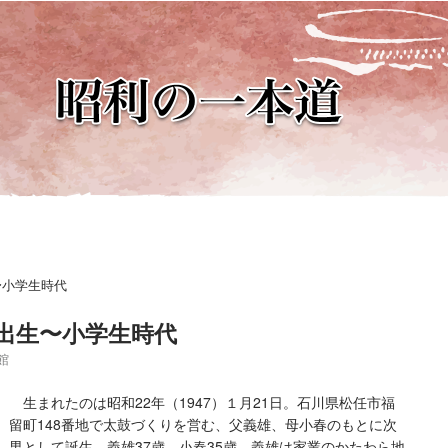
〜小学生時代
 出生〜小学生時代
館
生まれたのは昭和
22
年（
1947
）１月
21
日。石川県松任市福
留町
148
番地で太鼓づくりを営む、父義雄、母小春のもとに次
男として誕生。義雄
37
歳、小春
35
歳。義雄は家業のかたわら地