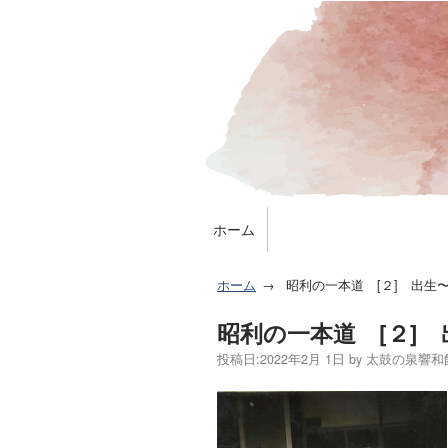
ホーム
ホーム
昭利の一本道 [２] 出生
昭利の一本道 [２]
投稿日:
2022年2月 1日
by
太鼓の泉響和