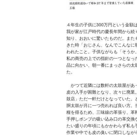
４年生の子供に
300
万円という金額
我が家が江戸時代の慶長年間から続
知り、おおいに驚いたものだ。また
きた時「おじさん、なんでこんなに
われたこと。子供ながらも「そうか
私の商売の上での指針の一つとなっ
品に向かい、朝一番にまっさらの太
た。
かつて近隣には数軒の太鼓屋があ
皮の入手が困難となり、次々に廃業
鼓店」ただ一軒だけとなっていた。
胴太鼓が月に一つ売れれば良い方。
糧を得るため、三味線の革張り、革
手押しボンプの吸い込み口の革交換
たい盛りの年頃にもかかわらず私も
作業や中でも皮の臭いに閉口しなが