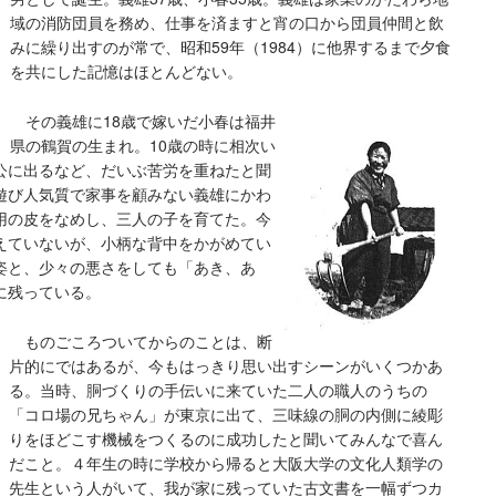
域の消防団員を務め、仕事を済ますと宵の口から団員仲間と飲
みに繰り出すのが常で、昭和
59
年（
1984
）に他界するまで夕食
を共にした記憶はほとんどない。
その義雄に
18
歳で嫁いだ小春は福井
県の鶴賀の生まれ。
10
歳の時に相次い
公に出るなど、だいぶ苦労を重ねたと聞
遊び人気質で家事を顧みない義雄にかわ
用の皮をなめし、三人の子を育てた。今
えていないが、小柄な背中をかがめてい
姿と、少々の悪さをしても「あき、あ
に残っている。
ものごころついてからのことは、断
片的にではあるが、今もはっきり思い出
す
シーンがいくつかあ
る。当時、胴づくりの手伝いに来ていた二人の職人のうちの
「コロ場の兄ちゃん」が東京に出て、三味線の胴の内側に綾彫
りをほどこす機械をつくるのに成功したと聞いてみんなで喜ん
だこと。４年生の時に学校から帰ると大阪大学の文化人類学の
先生という人がいて、我が家に残っていた古文書を一幅ずつカ