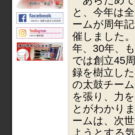
あらためて
と、今年は全
ームが周年記
催しました。1
年、30年、
では創立45
録を樹立した
の太鼓チーム
を張り、力
とがわかり
ームは、次世
ようとする気