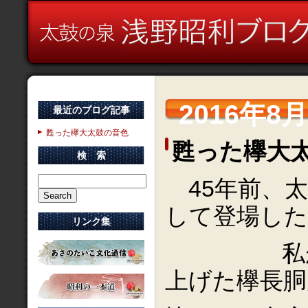
2016年8
最近のブログ記事
甦った欅大太鼓の音色
甦った欅大
検 索
45年前、太
して登場した
リンク集
私が24
上げた欅長胴