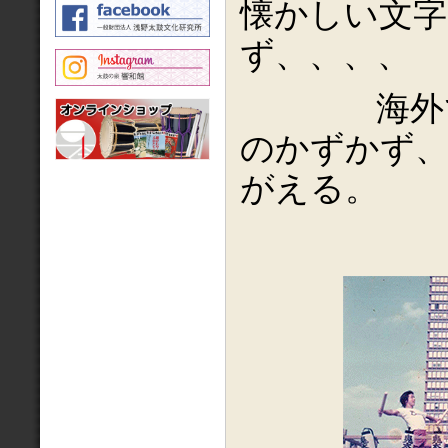
懐かしい文
ず、、、、
海外で締
のかずかず、
がえる。