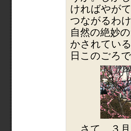
ければやが
つながるわ
自然の絶妙の
かされてい
日このごろ
さて、３月