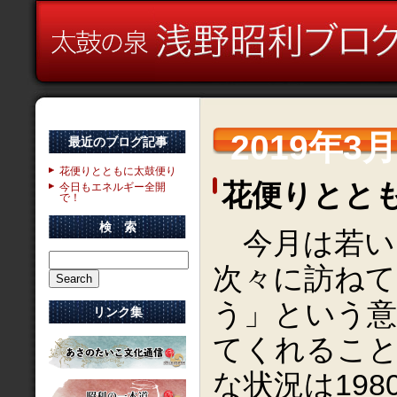
2019年3
最近のブログ記事
花便りとともに太鼓便り
花便りとと
今日もエネルギー全開
で！
検 索
今月は若い
次々に訪ねて
う」という意
リンク集
てくれるこ
な状況は19