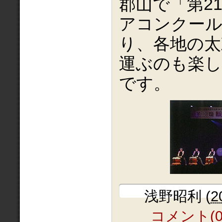
郡山で「第2
アコンクール
り、各地の太
運ぶのも楽
です。
浅野昭利
(
2
コメント(0