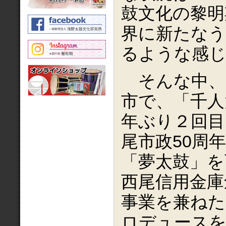
鼓文化の黎明
界に新たな
るような感
そんな中、1
市で、「千人
年ぶり２回目
尾市政50周
「夢太鼓」を
西尾信用金庫
事業を兼ねた
ロデュース