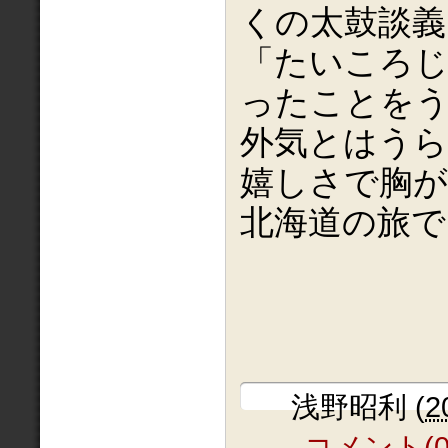
くの太鼓談義
「たいころ
ったことを
外気とはう
嬉しさで胸
北海道の旅で
浅野昭利
(
2
コメント(0