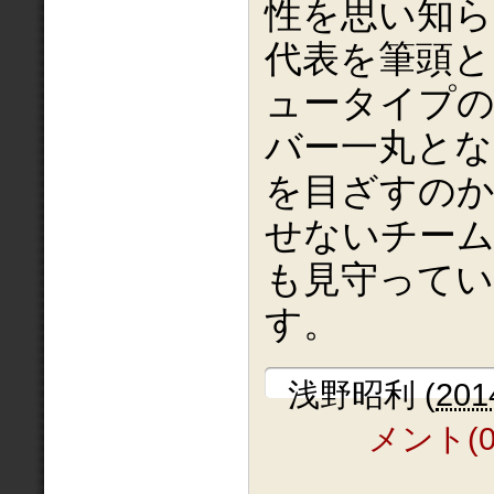
性を思い知ら
代表を筆頭と
ュータイプの
バー一丸と
を目ざすの
せないチー
も見守って
す。
浅野昭利
(
201
メント(0