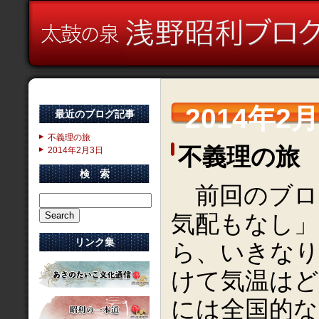
2014年2
最近のブログ記事
不義理の旅
不義理の旅
2014年2月3日
検 索
前回のブロ
気配もなし」
リンク集
ら、いきなり
けて気温はど
には全国的な