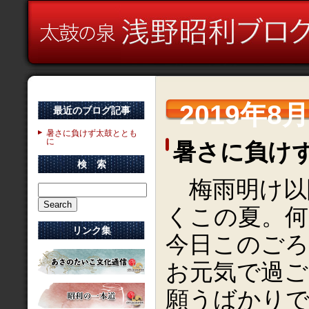
2019年8
最近のブログ記事
暑さに負けず太鼓ととも
に
暑さに負け
検 索
梅雨明け以
くこの夏。
リンク集
今日このごろ
お元気で過
願うばかり