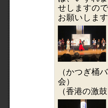
せしますの
お願いしま
（かつぎ桶バ
（香港の激鼓