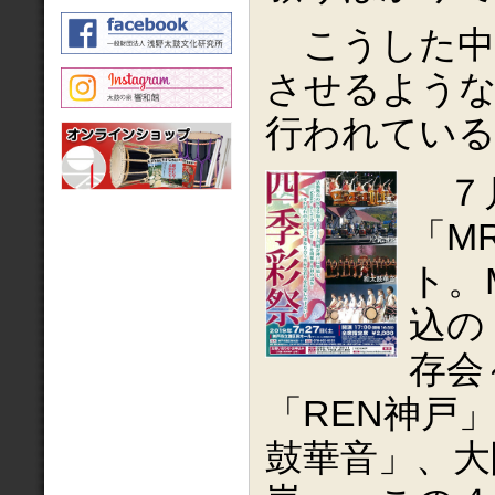
こうした中
させるよう
行われてい
７月
「M
ト。
込の
存会
「REN神戸
鼓華音」、大