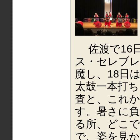
佐渡で16
ス・セレブ
魔し、18日
太鼓一本打ち
査と、これ
す。暑さに負
る所、どこ
で、姿を見か